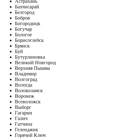
Астрахань
Бахчисарай
Белгород
Бобров
Богородицк
Богучар
Бологое
Борисоглебск
Брянск
Буй
Бутурлиновка
Великий Новгород
Верхняя Пышма
Владимир
Волгоград
Вологда
Волоколамск
Воронеж
Всеволожск
Выборг
Гагарин
Галич
Гатчина
Геленджик
Горячий Ключ