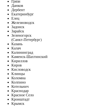
Грязи
Данков
Дербент
Екатеринбург
Елец
Железноводск
Задонск
Зарайск
Зеленогорск
(Санкт-Петербург)
Казань
Калач
Калининград
Каменск-Шахтинский
Кириллов
Киров
Кисловодск
Клинцы
Коломна
Колпино
Котельнич
Краснодар
Красное Село
Кронштадт
Крымск