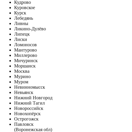
Кудрово
Куровское
Курск
Лебедянь
Ливны
Ликино-Дулёво
Липецк
Лиски
Ломоносов
Мантурово
Миллерово
Мичуринск
Моршанск
Москва
Мурино
Муром
Невинномысск
Невьянск
Нижний Новгород
Нижний Тагил
Новороссийск
Новохопёрск
Острогожск
Павловск
(Воронежская обл)