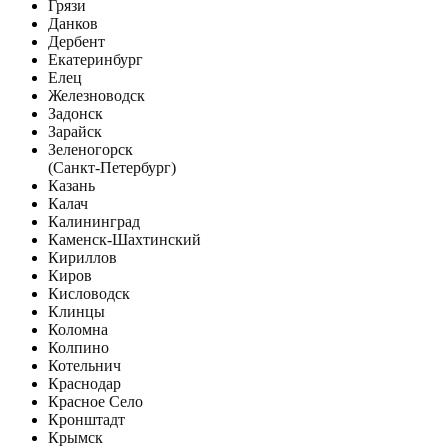
Грязи
Данков
Дербент
Екатеринбург
Елец
Железноводск
Задонск
Зарайск
Зеленогорск
(Санкт-Петербург)
Казань
Калач
Калининград
Каменск-Шахтинский
Кириллов
Киров
Кисловодск
Клинцы
Коломна
Колпино
Котельнич
Краснодар
Красное Село
Кронштадт
Крымск