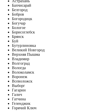
Астрахань
Бахчисарай
Белгород
Бобров
Богородицк
Богучар
Бологое
Борисоглебск
Брянск
Буй
Бутурлиновка
Великий Новгород
Верхняя Пышма
Владимир
Волгоград
Вологда
Волоколамск
Воронеж
Всеволожск
Выборг
Гагарин
Галич
Гатчина
Геленджик
Горячий Ключ