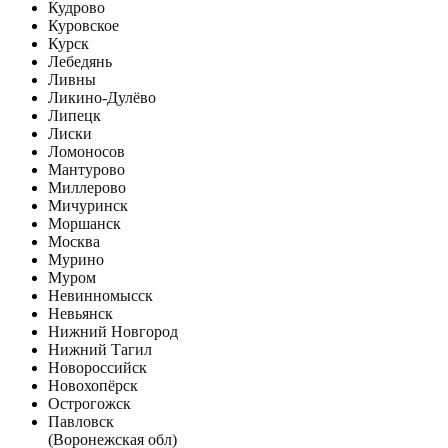
Кудрово
Куровское
Курск
Лебедянь
Ливны
Ликино-Дулёво
Липецк
Лиски
Ломоносов
Мантурово
Миллерово
Мичуринск
Моршанск
Москва
Мурино
Муром
Невинномысск
Невьянск
Нижний Новгород
Нижний Тагил
Новороссийск
Новохопёрск
Острогожск
Павловск
(Воронежская обл)