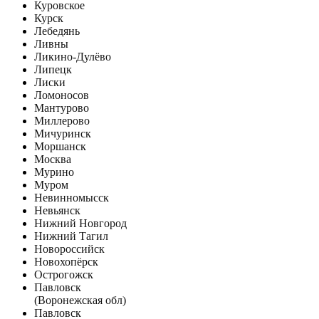
Куровское
Курск
Лебедянь
Ливны
Ликино-Дулёво
Липецк
Лиски
Ломоносов
Мантурово
Миллерово
Мичуринск
Моршанск
Москва
Мурино
Муром
Невинномысск
Невьянск
Нижний Новгород
Нижний Тагил
Новороссийск
Новохопёрск
Острогожск
Павловск
(Воронежская обл)
Павловск