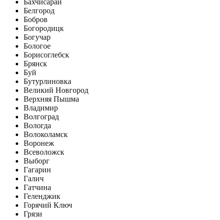
Бахчисарай
Белгород
Бобров
Богородицк
Богучар
Бологое
Борисоглебск
Брянск
Буй
Бутурлиновка
Великий Новгород
Верхняя Пышма
Владимир
Волгоград
Вологда
Волоколамск
Воронеж
Всеволожск
Выборг
Гагарин
Галич
Гатчина
Геленджик
Горячий Ключ
Грязи