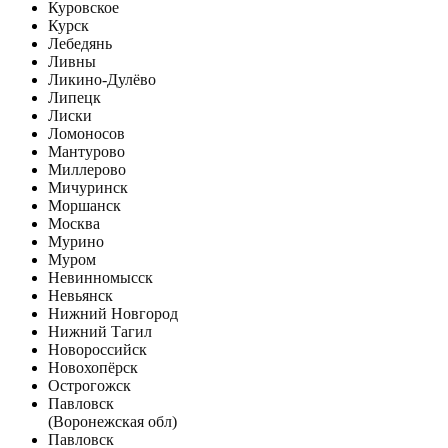
Куровское
Курск
Лебедянь
Ливны
Ликино-Дулёво
Липецк
Лиски
Ломоносов
Мантурово
Миллерово
Мичуринск
Моршанск
Москва
Мурино
Муром
Невинномысск
Невьянск
Нижний Новгород
Нижний Тагил
Новороссийск
Новохопёрск
Острогожск
Павловск
(Воронежская обл)
Павловск