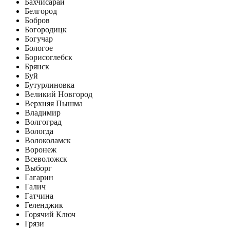
Бахчисарай
Белгород
Бобров
Богородицк
Богучар
Бологое
Борисоглебск
Брянск
Буй
Бутурлиновка
Великий Новгород
Верхняя Пышма
Владимир
Волгоград
Вологда
Волоколамск
Воронеж
Всеволожск
Выборг
Гагарин
Галич
Гатчина
Геленджик
Горячий Ключ
Грязи