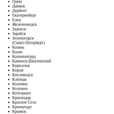
Грязи
Данков
Дербент
Екатеринбург
Елец
Железноводск
Задонск
Зарайск
Зеленогорск
(Санкт-Петербург)
Казань
Калач
Калининград
Каменск-Шахтинский
Кириллов
Киров
Кисловодск
Клинцы
Коломна
Колпино
Котельнич
Краснодар
Красное Село
Кронштадт
Крымск