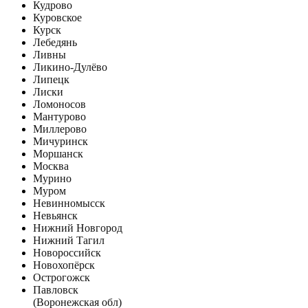
Кудрово
Куровское
Курск
Лебедянь
Ливны
Ликино-Дулёво
Липецк
Лиски
Ломоносов
Мантурово
Миллерово
Мичуринск
Моршанск
Москва
Мурино
Муром
Невинномысск
Невьянск
Нижний Новгород
Нижний Тагил
Новороссийск
Новохопёрск
Острогожск
Павловск
(Воронежская обл)