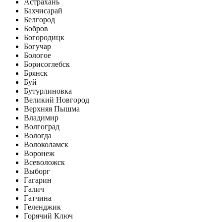
Астрахань
Бахчисарай
Белгород
Бобров
Богородицк
Богучар
Бологое
Борисоглебск
Брянск
Буй
Бутурлиновка
Великий Новгород
Верхняя Пышма
Владимир
Волгоград
Вологда
Волоколамск
Воронеж
Всеволожск
Выборг
Гагарин
Галич
Гатчина
Геленджик
Горячий Ключ