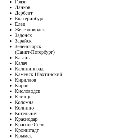
Грязи
Данков
Дербент
Екатеринбург
Елец
Железноводск
Задонск
Зарайск
Зеленогорск
(Санкт-Петербург)
Казань
Калач
Калининград
Каменск-Шахтинский
Кириллов
Киров
Кисловодск
Клинцы
Коломна
Колпино
Котельнич
Краснодар
Красное Село
Кронштадт
Крымск