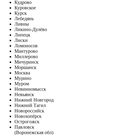
Кудрово
Куровское
Курск
Лебедянь
Ливны
Ликино-Дулёво
Липецк
Лиски
Ломоносов
Мантурово
Миллерово
Мичуринск
Моршанск
Москва
Мурино
Муром
Невинномысск
Невьянск
Нижний Новгород
Нижний Тагил
Новороссийск
Новохопёрск
Острогожск
Павловск
(Воронежская обл)