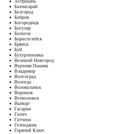
Астрахань
Бахчисарай
Белгород
Бобров
Богородицк
Богучар
Бологое
Борисоглебск
Брянск
Буй
Бутурлиновка
Великий Новгород
Верхняя Пышма
Владимир
Волгоград
Вологда
Волоколамск
Воронеж
Всеволожск
Выборг
Гагарин
Галич
Гатчина
Геленджик
Горячий Ключ