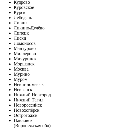
Кудрово
Куровское
Курск
Лебедянь
Ливны
Ликино-Дулёво
Липецк
Лиски
Ломоносов
Мантурово
Миллерово
Мичуринск
Моршанск
Москва
Мурино
Муром
Невинномысск
Невьянск
Нижний Новгород
Нижний Тагил
Новороссийск
Новохопёрск
Острогожск
Павловск
(Воронежская обл)