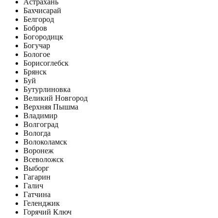
Астрахань
Бахчисарай
Белгород
Бобров
Богородицк
Богучар
Бологое
Борисоглебск
Брянск
Буй
Бутурлиновка
Великий Новгород
Верхняя Пышма
Владимир
Волгоград
Вологда
Волоколамск
Воронеж
Всеволожск
Выборг
Гагарин
Галич
Гатчина
Геленджик
Горячий Ключ