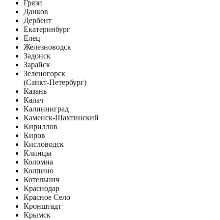
Грязи
Данков
Дербент
Екатеринбург
Елец
Железноводск
Задонск
Зарайск
Зеленогорск
(Санкт-Петербург)
Казань
Калач
Калининград
Каменск-Шахтинский
Кириллов
Киров
Кисловодск
Клинцы
Коломна
Колпино
Котельнич
Краснодар
Красное Село
Кронштадт
Крымск