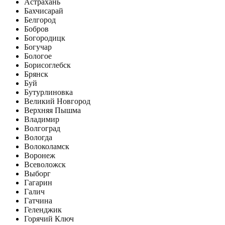
Астрахань
Бахчисарай
Белгород
Бобров
Богородицк
Богучар
Бологое
Борисоглебск
Брянск
Буй
Бутурлиновка
Великий Новгород
Верхняя Пышма
Владимир
Волгоград
Вологда
Волоколамск
Воронеж
Всеволожск
Выборг
Гагарин
Галич
Гатчина
Геленджик
Горячий Ключ