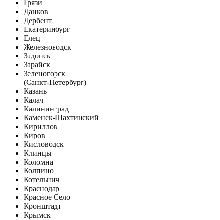
Грязи
Данков
Дербент
Екатеринбург
Елец
Железноводск
Задонск
Зарайск
Зеленогорск
(Санкт-Петербург)
Казань
Калач
Калининград
Каменск-Шахтинский
Кириллов
Киров
Кисловодск
Клинцы
Коломна
Колпино
Котельнич
Краснодар
Красное Село
Кронштадт
Крымск