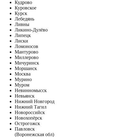
Кудрово
Куровское
Курск
Лебедянь
Ливны
Ликино-Дулёво
Липецк
Лиски
Ломоносов
Мантурово
Миллерово
Мичуринск
Моршанск
Москва
Мурино
Муром
Невинномысск
Невьянск
Нижний Новгород
Нижний Тагил
Новороссийск
Новохопёрск
Острогожск
Павловск
(Воронежская обл)