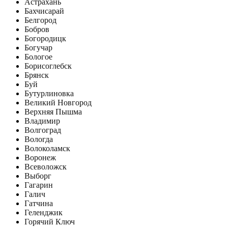
Астрахань
Бахчисарай
Белгород
Бобров
Богородицк
Богучар
Бологое
Борисоглебск
Брянск
Буй
Бутурлиновка
Великий Новгород
Верхняя Пышма
Владимир
Волгоград
Вологда
Волоколамск
Воронеж
Всеволожск
Выборг
Гагарин
Галич
Гатчина
Геленджик
Горячий Ключ