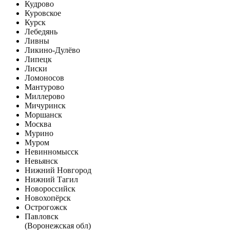
Кудрово
Куровское
Курск
Лебедянь
Ливны
Ликино-Дулёво
Липецк
Лиски
Ломоносов
Мантурово
Миллерово
Мичуринск
Моршанск
Москва
Мурино
Муром
Невинномысск
Невьянск
Нижний Новгород
Нижний Тагил
Новороссийск
Новохопёрск
Острогожск
Павловск
(Воронежская обл)