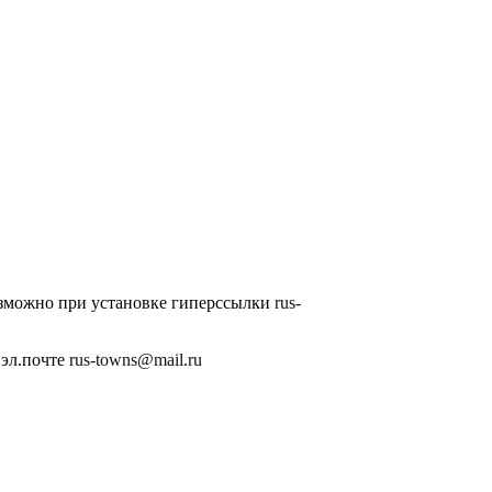
озможно при установке гиперссылки
rus-
 эл.почте
rus-towns@mail.ru