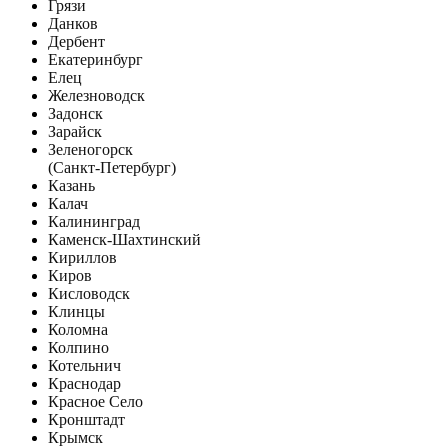
Грязи
Данков
Дербент
Екатеринбург
Елец
Железноводск
Задонск
Зарайск
Зеленогорск
(Санкт-Петербург)
Казань
Калач
Калининград
Каменск-Шахтинский
Кириллов
Киров
Кисловодск
Клинцы
Коломна
Колпино
Котельнич
Краснодар
Красное Село
Кронштадт
Крымск