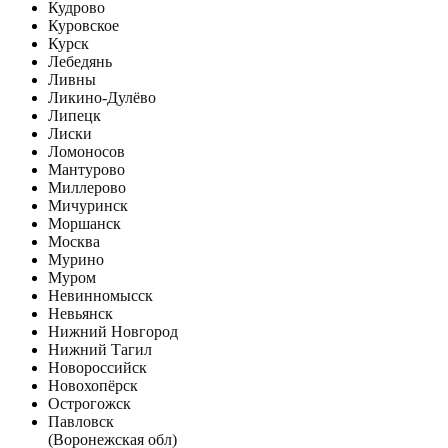
Кудрово
Куровское
Курск
Лебедянь
Ливны
Ликино-Дулёво
Липецк
Лиски
Ломоносов
Мантурово
Миллерово
Мичуринск
Моршанск
Москва
Мурино
Муром
Невинномысск
Невьянск
Нижний Новгород
Нижний Тагил
Новороссийск
Новохопёрск
Острогожск
Павловск
(Воронежская обл)