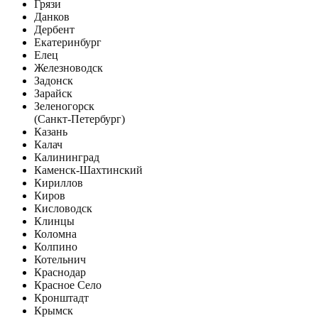
Грязи
Данков
Дербент
Екатеринбург
Елец
Железноводск
Задонск
Зарайск
Зеленогорск
(Санкт-Петербург)
Казань
Калач
Калининград
Каменск-Шахтинский
Кириллов
Киров
Кисловодск
Клинцы
Коломна
Колпино
Котельнич
Краснодар
Красное Село
Кронштадт
Крымск