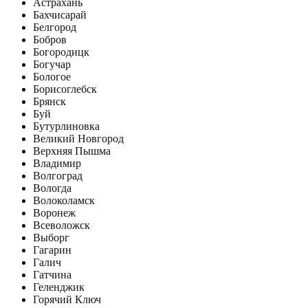
Астрахань
Бахчисарай
Белгород
Бобров
Богородицк
Богучар
Бологое
Борисоглебск
Брянск
Буй
Бутурлиновка
Великий Новгород
Верхняя Пышма
Владимир
Волгоград
Вологда
Волоколамск
Воронеж
Всеволожск
Выборг
Гагарин
Галич
Гатчина
Геленджик
Горячий Ключ