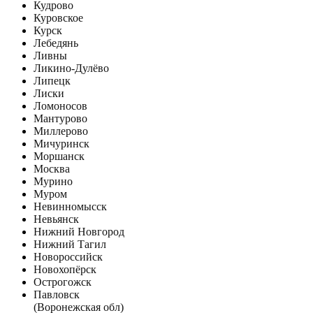
Кудрово
Куровское
Курск
Лебедянь
Ливны
Ликино-Дулёво
Липецк
Лиски
Ломоносов
Мантурово
Миллерово
Мичуринск
Моршанск
Москва
Мурино
Муром
Невинномысск
Невьянск
Нижний Новгород
Нижний Тагил
Новороссийск
Новохопёрск
Острогожск
Павловск
(Воронежская обл)