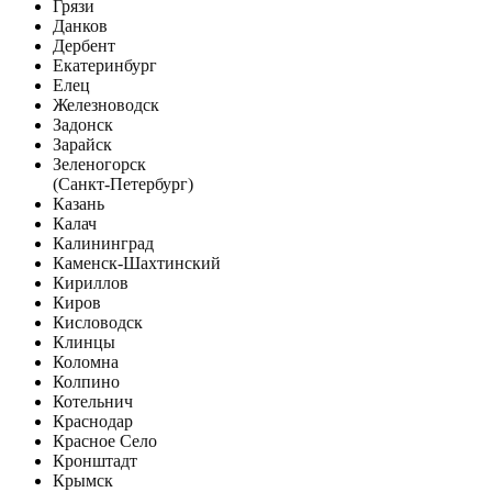
Грязи
Данков
Дербент
Екатеринбург
Елец
Железноводск
Задонск
Зарайск
Зеленогорск
(Санкт-Петербург)
Казань
Калач
Калининград
Каменск-Шахтинский
Кириллов
Киров
Кисловодск
Клинцы
Коломна
Колпино
Котельнич
Краснодар
Красное Село
Кронштадт
Крымск