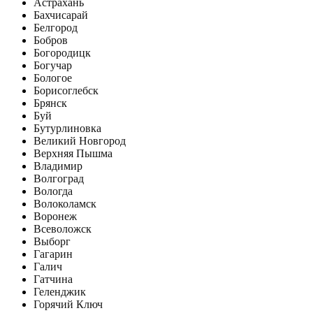
Астрахань
Бахчисарай
Белгород
Бобров
Богородицк
Богучар
Бологое
Борисоглебск
Брянск
Буй
Бутурлиновка
Великий Новгород
Верхняя Пышма
Владимир
Волгоград
Вологда
Волоколамск
Воронеж
Всеволожск
Выборг
Гагарин
Галич
Гатчина
Геленджик
Горячий Ключ