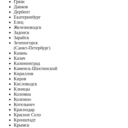
Грязи
Данков
Дербент
Екатеринбург
Елец
Железноводск
Задонск
Зарайск
Зеленогорск
(Санкт-Петербург)
Казань
Калач
Калининград
Каменск-Шахтинский
Кириллов
Киров
Кисловодск
Клинцы
Коломна
Колпино
Котельнич
Краснодар
Красное Село
Кронштадт
Крымск