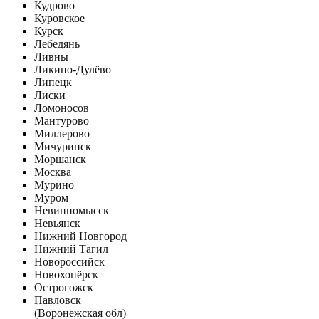
Кудрово
Куровское
Курск
Лебедянь
Ливны
Ликино-Дулёво
Липецк
Лиски
Ломоносов
Мантурово
Миллерово
Мичуринск
Моршанск
Москва
Мурино
Муром
Невинномысск
Невьянск
Нижний Новгород
Нижний Тагил
Новороссийск
Новохопёрск
Острогожск
Павловск
(Воронежская обл)