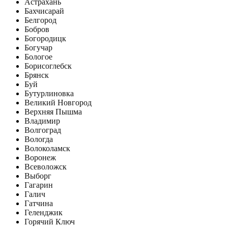
Астрахань
Бахчисарай
Белгород
Бобров
Богородицк
Богучар
Бологое
Борисоглебск
Брянск
Буй
Бутурлиновка
Великий Новгород
Верхняя Пышма
Владимир
Волгоград
Вологда
Волоколамск
Воронеж
Всеволожск
Выборг
Гагарин
Галич
Гатчина
Геленджик
Горячий Ключ