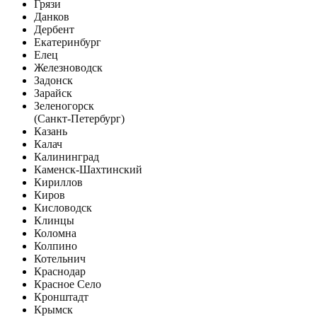
Грязи
Данков
Дербент
Екатеринбург
Елец
Железноводск
Задонск
Зарайск
Зеленогорск
(Санкт-Петербург)
Казань
Калач
Калининград
Каменск-Шахтинский
Кириллов
Киров
Кисловодск
Клинцы
Коломна
Колпино
Котельнич
Краснодар
Красное Село
Кронштадт
Крымск