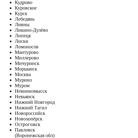
Кудрово
Куровское
Курск
Лебедянь
Ливны
Ликино-Дулёво
Липецк
Лиски
Ломоносов
Мантурово
Миллерово
Мичуринск
Моршанск
Москва
Мурино
Муром
Невинномысск
Невьянск
Нижний Новгород
Нижний Тагил
Новороссийск
Новохопёрск
Острогожск
Павловск
(Воронежская обл)