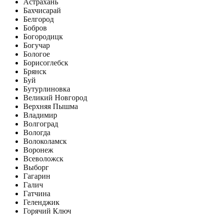
Астрахань
Бахчисарай
Белгород
Бобров
Богородицк
Богучар
Бологое
Борисоглебск
Брянск
Буй
Бутурлиновка
Великий Новгород
Верхняя Пышма
Владимир
Волгоград
Вологда
Волоколамск
Воронеж
Всеволожск
Выборг
Гагарин
Галич
Гатчина
Геленджик
Горячий Ключ