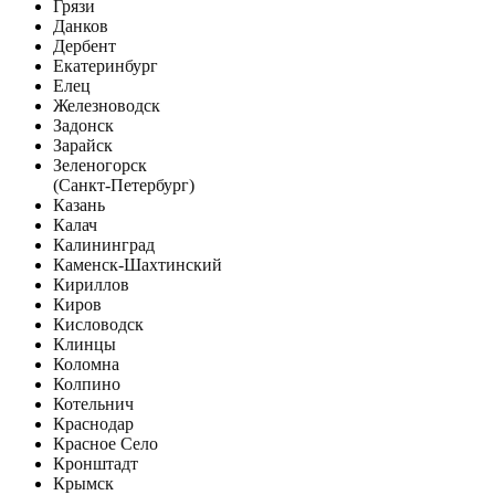
Грязи
Данков
Дербент
Екатеринбург
Елец
Железноводск
Задонск
Зарайск
Зеленогорск
(Санкт-Петербург)
Казань
Калач
Калининград
Каменск-Шахтинский
Кириллов
Киров
Кисловодск
Клинцы
Коломна
Колпино
Котельнич
Краснодар
Красное Село
Кронштадт
Крымск