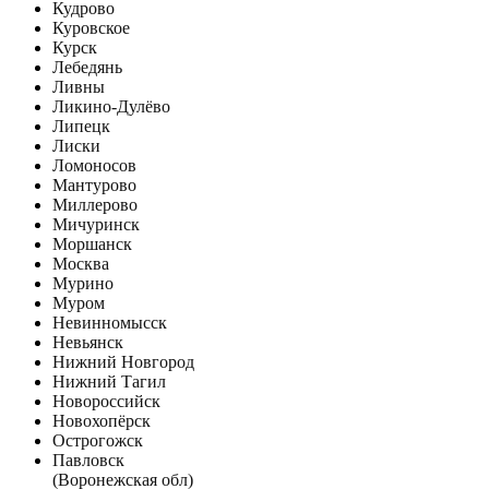
Кудрово
Куровское
Курск
Лебедянь
Ливны
Ликино-Дулёво
Липецк
Лиски
Ломоносов
Мантурово
Миллерово
Мичуринск
Моршанск
Москва
Мурино
Муром
Невинномысск
Невьянск
Нижний Новгород
Нижний Тагил
Новороссийск
Новохопёрск
Острогожск
Павловск
(Воронежская обл)