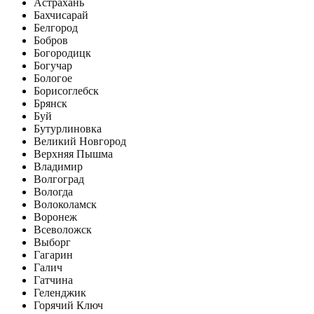
Астрахань
Бахчисарай
Белгород
Бобров
Богородицк
Богучар
Бологое
Борисоглебск
Брянск
Буй
Бутурлиновка
Великий Новгород
Верхняя Пышма
Владимир
Волгоград
Вологда
Волоколамск
Воронеж
Всеволожск
Выборг
Гагарин
Галич
Гатчина
Геленджик
Горячий Ключ