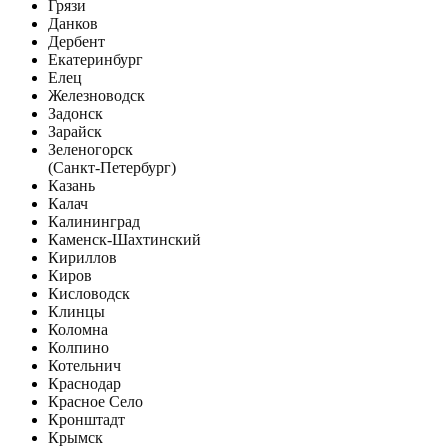
Грязи
Данков
Дербент
Екатеринбург
Елец
Железноводск
Задонск
Зарайск
Зеленогорск
(Санкт-Петербург)
Казань
Калач
Калининград
Каменск-Шахтинский
Кириллов
Киров
Кисловодск
Клинцы
Коломна
Колпино
Котельнич
Краснодар
Красное Село
Кронштадт
Крымск