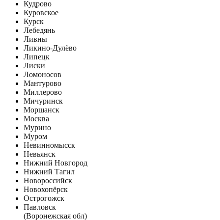
Кудрово
Куровское
Курск
Лебедянь
Ливны
Ликино-Дулёво
Липецк
Лиски
Ломоносов
Мантурово
Миллерово
Мичуринск
Моршанск
Москва
Мурино
Муром
Невинномысск
Невьянск
Нижний Новгород
Нижний Тагил
Новороссийск
Новохопёрск
Острогожск
Павловск
(Воронежская обл)