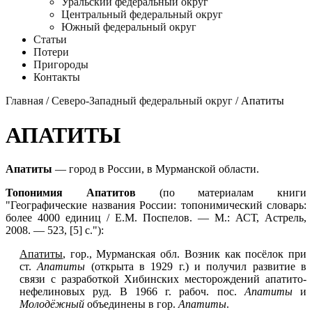
Уральский федеральный округ
Центральный федеральный округ
Южный федеральный округ
Статьи
Потери
Пригороды
Контакты
Главная
/
Северо-Западный федеральный округ
/ Апатиты
АПАТИТЫ
Апатиты
— город в России, в Мурманской области.
Топонимия Апатитов
(по материалам книги
"Географические названия России: топонимический словарь:
более 4000 единиц / Е.М. Поспелов. — М.: АСТ, Астрель,
2008. — 523, [5] с."):
Апатиты
, гор., Мурманская обл. Возник как посёлок при
ст.
Апатиты
(открыта в 1929 г.) и получил развитие в
связи с разработкой Хибинских месторождений апатито-
нефелиновых руд. В 1966 г. рабоч. пос.
Апатиты
и
Молодёжный
объединены в гор.
Апатиты
.