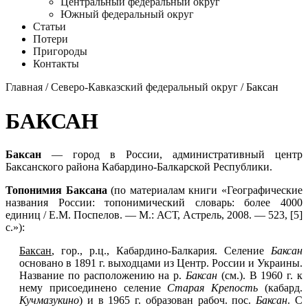
Центральный федеральный округ
Южный федеральный округ
Статьи
Потери
Пригороды
Контакты
Главная
/
Северо-Кавказский федеральный округ
/ Баксан
БАКСАН
Баксан
— город в России, административный центр
Баксанского района Кабардино-Балкарской Республики.
Топонимия Баксана
(по материалам книги «Географические
названия России: топонимический словарь: более 4000
единиц / Е.М. Поспелов. — М.: АСТ, Астрель, 2008. — 523, [5]
с.»):
Баксан
, гор., р.ц., Кабардино-Балкария. Селение
Баксан
основано в 1891 г. выходцами из Центр. России и Украины.
Название по расположению на р.
Баксан
(см.). В 1960 г. к
нему присоединено селение
Старая Крепость
(кабард.
Кучмазукино
) и в 1965 г. образован рабоч. пос.
Баксан
. С