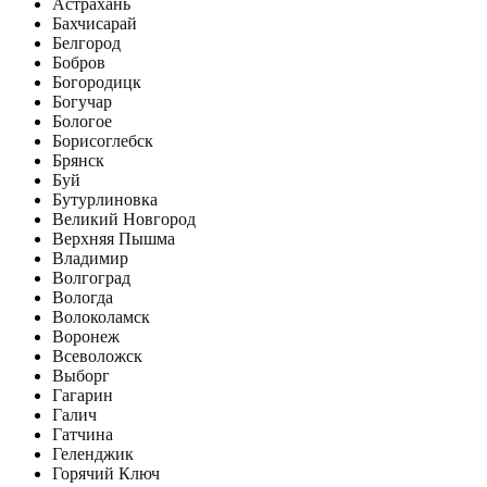
Астрахань
Бахчисарай
Белгород
Бобров
Богородицк
Богучар
Бологое
Борисоглебск
Брянск
Буй
Бутурлиновка
Великий Новгород
Верхняя Пышма
Владимир
Волгоград
Вологда
Волоколамск
Воронеж
Всеволожск
Выборг
Гагарин
Галич
Гатчина
Геленджик
Горячий Ключ