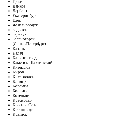
Грязи
Данков
Дербент
Екатеринбург
Елец
Железноводск
Задонск
Зарайск
Зеленогорск
(Санкт-Петербург)
Казань
Калач
Калининград
Каменск-Шахтинский
Кириллов
Киров
Кисловодск
Клинцы
Коломна
Колпино
Котельнич
Краснодар
Красное Село
Кронштадт
Крымск