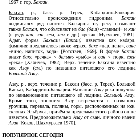
1967 г. гор.
Баксан
.
Баксан
, р., басс. р. Терек; Кабардино-Балкария.
Относительно происхождения гидронима
Баксан
выдвигался ряд гипотез. Балкарцы эту реку называют
также
Басхан
, что объясняют из
бас (баш)
«главный» и
хан
(в ряду
кан
,
ган
,
кем
,
хем
и др.) «река» [Мусукаев, 1981].
Адыг. форма
Бахъсэн (Баксан)
известна как кабард.
фамилия; предлагалось также черкес.
бахе
«пар, пена»,
сане
«вино, напиток, вода» [Рототаев, 1969]. В форме
Баксан
видят
бакъ
«речка» <
балыкъ
«рыба» и
сан
< тюрк.
ёзен
«река» [Хабичев, 1982]. Верх. течение Баксана известно
как
Азау
(см.) по названию питающего его ледника
Большой Азау
.
Азау
, р., верх. течение р. Баксан (басс. р. Терек), Большой
Кавказ; Кабардино-Балкария. Название
Азау
река получила
по наименованию питающего её ледника
Большой Азау
.
Кроме того, топоним
Азау
встречается в названиях
урочища, перевала, поляны, горы, расположенных на юж.
склонах Эльбруса, причём за пределами этого района он не
известен. Предположительно
Азау
от сван. личного имени
Азав
[Коков, Шахмурзаев 1970].
ПОПУЛЯРНОЕ СЕГОДНЯ