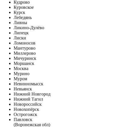
Кудрово
Куровское
Курск
Лебедянь
Ливны
Ликино-Дулёво
Липецк
Лиски
Ломоносов
Мантурово
Миллерово
Мичуринск
Моршанск
Москва
Мурино
Муром
Невинномысск
Невьянск
Нижний Новгород
Нижний Тагил
Новороссийск
Новохопёрск
Острогожск
Павловск
(Воронежская обл)