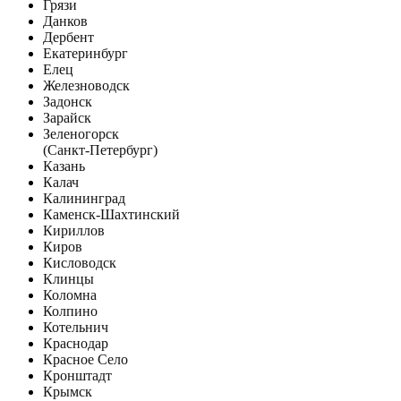
Грязи
Данков
Дербент
Екатеринбург
Елец
Железноводск
Задонск
Зарайск
Зеленогорск
(Санкт-Петербург)
Казань
Калач
Калининград
Каменск-Шахтинский
Кириллов
Киров
Кисловодск
Клинцы
Коломна
Колпино
Котельнич
Краснодар
Красное Село
Кронштадт
Крымск