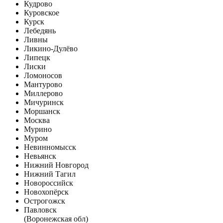
Кудрово
Куровское
Курск
Лебедянь
Ливны
Ликино-Дулёво
Липецк
Лиски
Ломоносов
Мантурово
Миллерово
Мичуринск
Моршанск
Москва
Мурино
Муром
Невинномысск
Невьянск
Нижний Новгород
Нижний Тагил
Новороссийск
Новохопёрск
Острогожск
Павловск
(Воронежская обл)