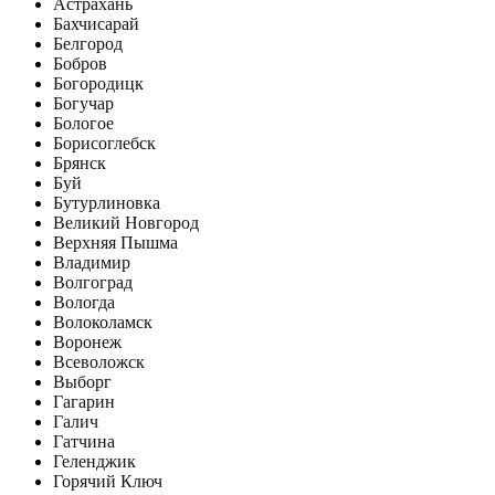
Астрахань
Бахчисарай
Белгород
Бобров
Богородицк
Богучар
Бологое
Борисоглебск
Брянск
Буй
Бутурлиновка
Великий Новгород
Верхняя Пышма
Владимир
Волгоград
Вологда
Волоколамск
Воронеж
Всеволожск
Выборг
Гагарин
Галич
Гатчина
Геленджик
Горячий Ключ