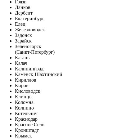
Грязи
Данков
Дербент
Екатеринбург
Елец
Железноводск
Задонск
Зарайск
Зеленогорск
(Санкт-Петербург)
Казань
Калач
Калининград
Каменск-Шахтинский
Кириллов
Киров
Кисловодск
Клинцы
Коломна
Колпино
Котельнич
Краснодар
Красное Село
Кронштадт
Крымск