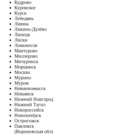
Кудрово
Куровское
Курск
Лебедянь
Ливны
Ликино-Дулёво
Липецк
Лиски
Ломоносов
Мантурово
Миллерово
Мичуринск
Моршанск
Москва
Мурино
Муром
Невинномысск
Невьянск
Нижний Новгород
Нижний Тагил
Новороссийск
Новохопёрск
Острогожск
Павловск
(Воронежская обл)