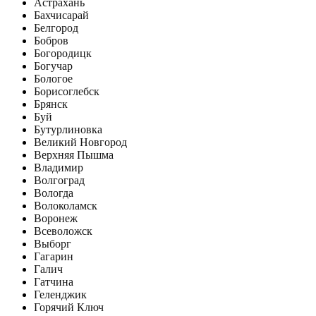
Астрахань
Бахчисарай
Белгород
Бобров
Богородицк
Богучар
Бологое
Борисоглебск
Брянск
Буй
Бутурлиновка
Великий Новгород
Верхняя Пышма
Владимир
Волгоград
Вологда
Волоколамск
Воронеж
Всеволожск
Выборг
Гагарин
Галич
Гатчина
Геленджик
Горячий Ключ