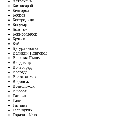
Астрахань
Бахчисарай
Белгород
Бобров
Богородицк
Богучар
Бологое
Борисоглебск
Брянск
Буй
Бутурлиновка
Великий Новгород
Верхняя Пышма
Владимир
Волгоград
Вологда
Волоколамск
Воронеж
Всеволожск
Выборг
Гагарин
Галич
Гатчина
Геленджик
Горячий Ключ