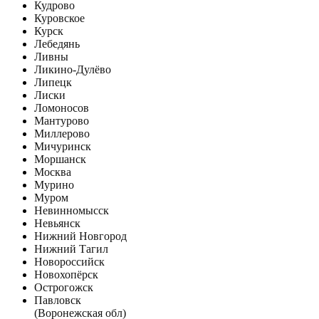
Кудрово
Куровское
Курск
Лебедянь
Ливны
Ликино-Дулёво
Липецк
Лиски
Ломоносов
Мантурово
Миллерово
Мичуринск
Моршанск
Москва
Мурино
Муром
Невинномысск
Невьянск
Нижний Новгород
Нижний Тагил
Новороссийск
Новохопёрск
Острогожск
Павловск
(Воронежская обл)