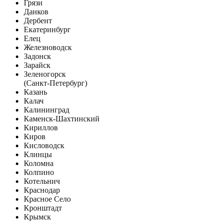
Грязи
Данков
Дербент
Екатеринбург
Елец
Железноводск
Задонск
Зарайск
Зеленогорск
(Санкт-Петербург)
Казань
Калач
Калининград
Каменск-Шахтинский
Кириллов
Киров
Кисловодск
Клинцы
Коломна
Колпино
Котельнич
Краснодар
Красное Село
Кронштадт
Крымск