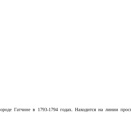
городе Гатчине
в 1793-1794 годах. Находится на линии
прос
т