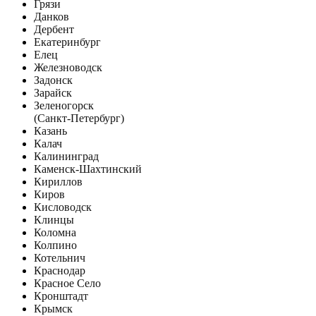
Грязи
Данков
Дербент
Екатеринбург
Елец
Железноводск
Задонск
Зарайск
Зеленогорск
(Санкт-Петербург)
Казань
Калач
Калининград
Каменск-Шахтинский
Кириллов
Киров
Кисловодск
Клинцы
Коломна
Колпино
Котельнич
Краснодар
Красное Село
Кронштадт
Крымск