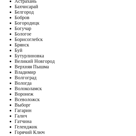
Астрахань
Бахчисарай
Белгород
Бобров
Богородицк
Богучар
Бологое
Борисоглебск
Брянск
Буй
Бутурлиновка
Великий Новгород
Верхняя Пышма
Владимир
Волгоград
Вологда
Волоколамск
Воронеж
Всеволожск
Выборг
Гагарин
Галич
Гатчина
Геленджик
Горячий Ключ