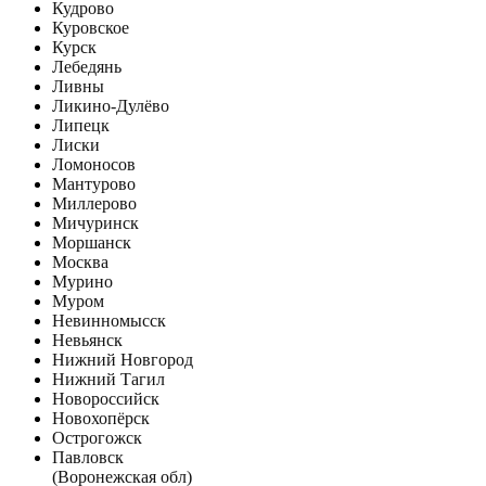
Кудрово
Куровское
Курск
Лебедянь
Ливны
Ликино-Дулёво
Липецк
Лиски
Ломоносов
Мантурово
Миллерово
Мичуринск
Моршанск
Москва
Мурино
Муром
Невинномысск
Невьянск
Нижний Новгород
Нижний Тагил
Новороссийск
Новохопёрск
Острогожск
Павловск
(Воронежская обл)