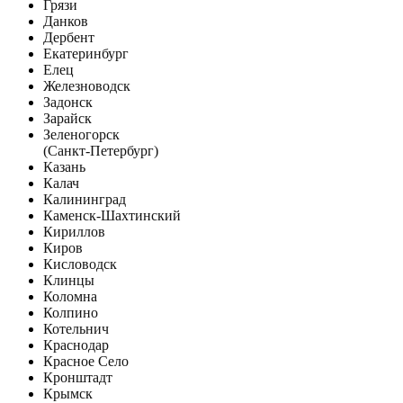
Грязи
Данков
Дербент
Екатеринбург
Елец
Железноводск
Задонск
Зарайск
Зеленогорск
(Санкт-Петербург)
Казань
Калач
Калининград
Каменск-Шахтинский
Кириллов
Киров
Кисловодск
Клинцы
Коломна
Колпино
Котельнич
Краснодар
Красное Село
Кронштадт
Крымск