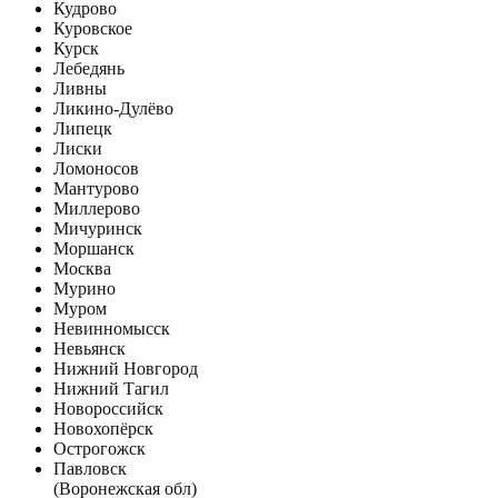
Кудрово
Куровское
Курск
Лебедянь
Ливны
Ликино-Дулёво
Липецк
Лиски
Ломоносов
Мантурово
Миллерово
Мичуринск
Моршанск
Москва
Мурино
Муром
Невинномысск
Невьянск
Нижний Новгород
Нижний Тагил
Новороссийск
Новохопёрск
Острогожск
Павловск
(Воронежская обл)