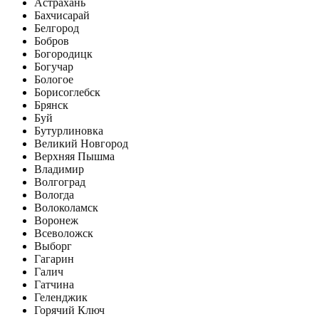
Астрахань
Бахчисарай
Белгород
Бобров
Богородицк
Богучар
Бологое
Борисоглебск
Брянск
Буй
Бутурлиновка
Великий Новгород
Верхняя Пышма
Владимир
Волгоград
Вологда
Волоколамск
Воронеж
Всеволожск
Выборг
Гагарин
Галич
Гатчина
Геленджик
Горячий Ключ