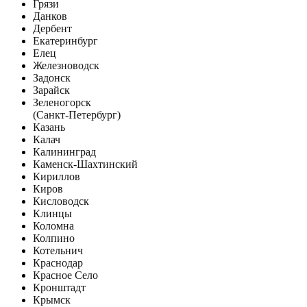
Грязи
Данков
Дербент
Екатеринбург
Елец
Железноводск
Задонск
Зарайск
Зеленогорск
(Санкт-Петербург)
Казань
Калач
Калининград
Каменск-Шахтинский
Кириллов
Киров
Кисловодск
Клинцы
Коломна
Колпино
Котельнич
Краснодар
Красное Село
Кронштадт
Крымск