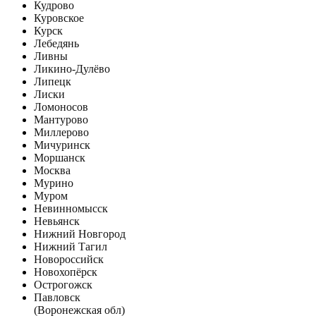
Кудрово
Куровское
Курск
Лебедянь
Ливны
Ликино-Дулёво
Липецк
Лиски
Ломоносов
Мантурово
Миллерово
Мичуринск
Моршанск
Москва
Мурино
Муром
Невинномысск
Невьянск
Нижний Новгород
Нижний Тагил
Новороссийск
Новохопёрск
Острогожск
Павловск
(Воронежская обл)