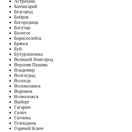
Астрахань
Бахчисарай
Белгород
Бобров
Богородицк
Богучар
Бологое
Борисоглебск
Брянск
Буй
Бутурлиновка
Великий Новгород
Верхняя Пышма
Владимир
Волгоград
Вологда
Волоколамск
Воронеж
Всеволожск
Выборг
Гагарин
Галич
Гатчина
Геленджик
Горячий Ключ