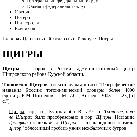
Центральный федеральный округ
Южный федеральный округ
Статьи
Потери
Пригороды
Контакты
Главная
/
Центральный федеральный округ
/ Щигры
ЩИГРЫ
Щигры
— город в России, административный центр
Щигровского района Курской области.
Топонимия Щигров
(по материалам книги "Географические
названия России: топонимический словарь: более 4000
единиц / Е.М. Поспелов. — М.: АСТ, Астрель, 2008. — 523, [5]
с."):
Щигры
, гор., р.ц., Курская обл. В 1779 г. с.
Троицкое, что
на Щиграх
было преобразовано в гор.
Щигры
. Название
Троицкое
по церкви, а
Щигры
— от народного термина
щигор
"облесённый гребень узких межбалочных бугров".