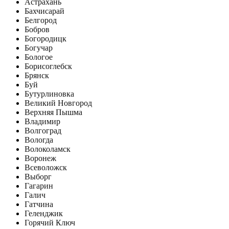
Астрахань
Бахчисарай
Белгород
Бобров
Богородицк
Богучар
Бологое
Борисоглебск
Брянск
Буй
Бутурлиновка
Великий Новгород
Верхняя Пышма
Владимир
Волгоград
Вологда
Волоколамск
Воронеж
Всеволожск
Выборг
Гагарин
Галич
Гатчина
Геленджик
Горячий Ключ