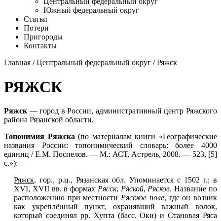
Центральный федеральный округ
Южный федеральный округ
Статьи
Потери
Пригороды
Контакты
Главная
/
Центральный федеральный округ
/ Ряжск
РЯЖСК
Ряжск
— город в России, административный центр Ряжского
района Рязанской области.
Топонимия Ряжска
(по материалам книги «Географические
названия России: топонимический словарь: более 4000
единиц / Е.М. Поспелов. — М.: АСТ, Астрель, 2008. — 523, [5]
с.»):
Ряжск
, гор., р.ц., Рязанская обл. Упоминается с 1502 г.; в
XVI, XVII вв. в формах
Рясск
,
Ряской
,
Рясков
. Название по
расположению при местности
Рясское поле
, где он возник
как укреплённый пункт, охранявший важный волок,
который соединял рр. Хупта (басс. Оки) и Становая Ряса