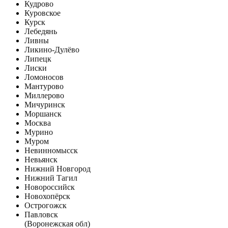
Кудрово
Куровское
Курск
Лебедянь
Ливны
Ликино-Дулёво
Липецк
Лиски
Ломоносов
Мантурово
Миллерово
Мичуринск
Моршанск
Москва
Мурино
Муром
Невинномысск
Невьянск
Нижний Новгород
Нижний Тагил
Новороссийск
Новохопёрск
Острогожск
Павловск
(Воронежская обл)