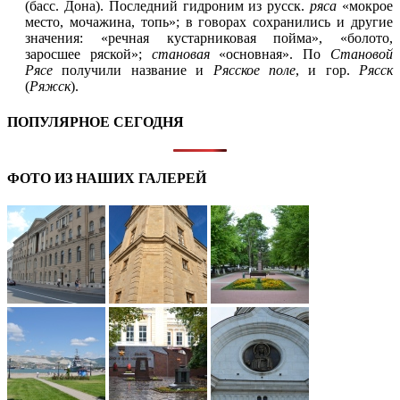
(басс. Дона). Последний гидроним из русск.
ряса
«мокрое
место, мочажина, топь»; в говорах сохранились и другие
значения: «речная кустарниковая пойма», «болото,
заросшее ряской»;
становая
«основная». По
Становой
Рясе
получили название и
Рясское поле
, и гор.
Рясск
(
Ряжск
).
ПОПУЛЯРНОЕ СЕГОДНЯ
ФОТО ИЗ НАШИХ ГАЛЕРЕЙ