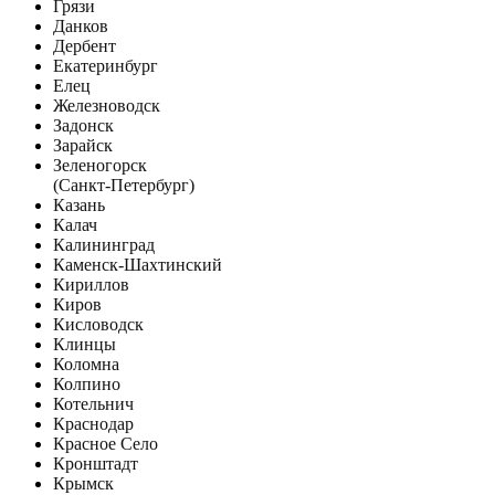
Грязи
Данков
Дербент
Екатеринбург
Елец
Железноводск
Задонск
Зарайск
Зеленогорск
(Санкт-Петербург)
Казань
Калач
Калининград
Каменск-Шахтинский
Кириллов
Киров
Кисловодск
Клинцы
Коломна
Колпино
Котельнич
Краснодар
Красное Село
Кронштадт
Крымск