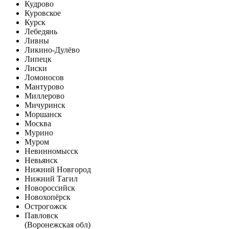
Кудрово
Куровское
Курск
Лебедянь
Ливны
Ликино-Дулёво
Липецк
Лиски
Ломоносов
Мантурово
Миллерово
Мичуринск
Моршанск
Москва
Мурино
Муром
Невинномысск
Невьянск
Нижний Новгород
Нижний Тагил
Новороссийск
Новохопёрск
Острогожск
Павловск
(Воронежская обл)