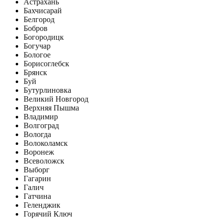
Астрахань
Бахчисарай
Белгород
Бобров
Богородицк
Богучар
Бологое
Борисоглебск
Брянск
Буй
Бутурлиновка
Великий Новгород
Верхняя Пышма
Владимир
Волгоград
Вологда
Волоколамск
Воронеж
Всеволожск
Выборг
Гагарин
Галич
Гатчина
Геленджик
Горячий Ключ