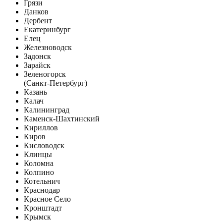
Грязи
Данков
Дербент
Екатеринбург
Елец
Железноводск
Задонск
Зарайск
Зеленогорск
(Санкт-Петербург)
Казань
Калач
Калининград
Каменск-Шахтинский
Кириллов
Киров
Кисловодск
Клинцы
Коломна
Колпино
Котельнич
Краснодар
Красное Село
Кронштадт
Крымск