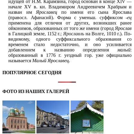
идущей от Н.М. Карамзина, город основан в конце ХIV —
начале ХV в. кн. Владимиром Андреевичем Храбрым и
назван им
Ярославец
по имени его сына Ярослава
(правосл. Афанасий). Форма с уменьш. суффиксом
-ец
применена для отличия от других, возникших ранее
ойконимов, образованных от того же имени (город
Ярослав
в Галицкой земле, 1152 г.;
Ярославль
на Волге, 1010 г.). По-
видимому, одного суффиксального образования со
временем стало недостаточно, и оно усиливается
добавлением к названию определения
малый
:
образованный в 1776 г. уездный гор. уже официально
называется
Малый Ярославец
.
ПОПУЛЯРНОЕ СЕГОДНЯ
ФОТО ИЗ НАШИХ ГАЛЕРЕЙ