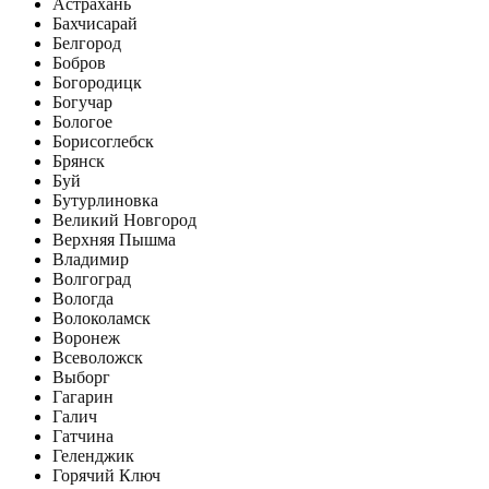
Астрахань
Бахчисарай
Белгород
Бобров
Богородицк
Богучар
Бологое
Борисоглебск
Брянск
Буй
Бутурлиновка
Великий Новгород
Верхняя Пышма
Владимир
Волгоград
Вологда
Волоколамск
Воронеж
Всеволожск
Выборг
Гагарин
Галич
Гатчина
Геленджик
Горячий Ключ