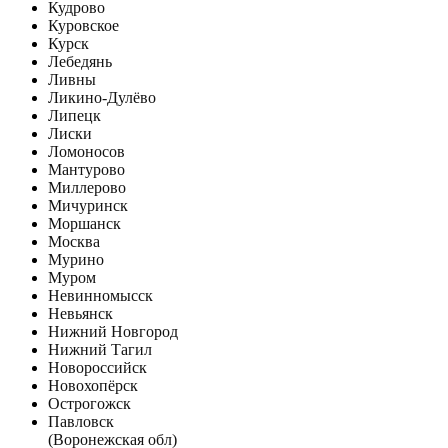
Кудрово
Куровское
Курск
Лебедянь
Ливны
Ликино-Дулёво
Липецк
Лиски
Ломоносов
Мантурово
Миллерово
Мичуринск
Моршанск
Москва
Мурино
Муром
Невинномысск
Невьянск
Нижний Новгород
Нижний Тагил
Новороссийск
Новохопёрск
Острогожск
Павловск
(Воронежская обл)