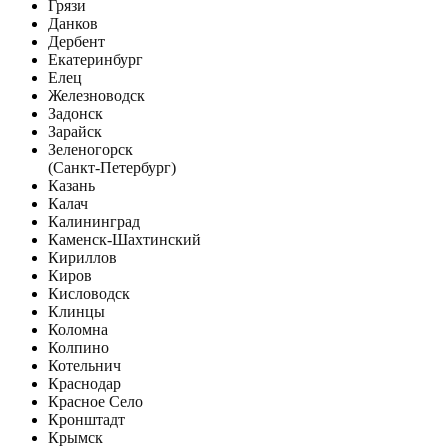
Грязи
Данков
Дербент
Екатеринбург
Елец
Железноводск
Задонск
Зарайск
Зеленогорск
(Санкт-Петербург)
Казань
Калач
Калининград
Каменск-Шахтинский
Кириллов
Киров
Кисловодск
Клинцы
Коломна
Колпино
Котельнич
Краснодар
Красное Село
Кронштадт
Крымск