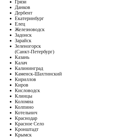
Грязи
Данков
Дербент
Екатеринбург
Елец
Железноводск
Задонск
Зарайск
Зеленогорск
(Санкт-Петербург)
Казань
Калач
Калининград
Каменск-Шахтинский
Кириллов
Киров
Кисловодск
Клинцы
Коломна
Колпино
Котельнич
Краснодар
Красное Село
Кронштадт
Крымск