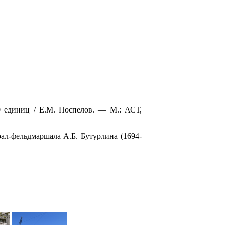
0 единиц / Е.М. Поспелов. — М.: АСТ,
ерал-фельдмаршала А.Б. Бутурлина (1694-