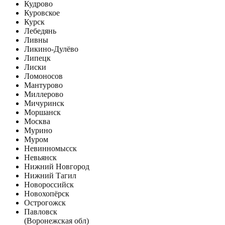
Кудрово
Куровское
Курск
Лебедянь
Ливны
Ликино-Дулёво
Липецк
Лиски
Ломоносов
Мантурово
Миллерово
Мичуринск
Моршанск
Москва
Мурино
Муром
Невинномысск
Невьянск
Нижний Новгород
Нижний Тагил
Новороссийск
Новохопёрск
Острогожск
Павловск
(Воронежская обл)