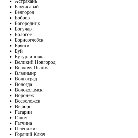
Астрахань
Бахчисарай
Белгород
Бобров
Богородицк
Богучар
Бологое
Борисоглебск
Брянск
Буй
Бутурлиновка
Великий Новгород
Верхняя Пышма
Владимир
Волгоград
Вологда
Волоколамск
Воронеж
Всеволожск
Выборг
Гагарин
Галич
Гатчина
Геленджик
Горячий Ключ