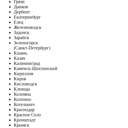
Грязи
Данков
Дербент
Екатеринбург
Елец
Железноводск
Задонск
Зарайск
Зеленогорск
(Санкт-Петербург)
Казань
Калач
Калининград
Каменск-Шахтинский
Кириллов
Киров
Кисловодск
Клинцы
Коломна
Колпино
Котельнич
Краснодар
Красное Село
Кронштадт
Крымск