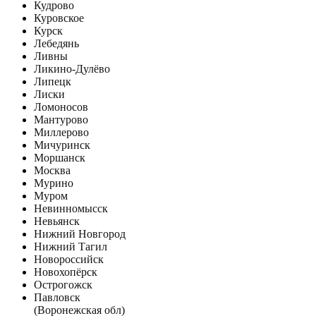
Кудрово
Куровское
Курск
Лебедянь
Ливны
Ликино-Дулёво
Липецк
Лиски
Ломоносов
Мантурово
Миллерово
Мичуринск
Моршанск
Москва
Мурино
Муром
Невинномысск
Невьянск
Нижний Новгород
Нижний Тагил
Новороссийск
Новохопёрск
Острогожск
Павловск
(Воронежская обл)