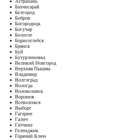
Астрахань
Бахчисарай
Белгород
Бобров
Богородицк
Богучар
Бологое
Борисоглебск
Брянск
Буй
Бутурлиновка
Великий Новгород
Верхняя Пышма
Владимир
Волгоград
Вологда
Волоколамск
Воронеж
Всеволожск
Выборг
Гагарин
Галич
Гатчина
Геленджик
Горячий Ключ