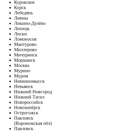
Куровское
Курск
Лебедянь
Ливны
Ликино-Дулёво
Липецк
Лиски
Ломоносов
Мантурово
Миллерово
Мичуринск
Моршанск
Москва
Мурино
Муром
Невинномысск
Невьянск
Нижний Новгород
Нижний Тагил
Новороссийск
Новохопёрск
Острогожск
Павловск
(Воронежская обл)
Павловск