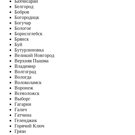
Бахчисарай
Белгород
Бобров
Богородицк
Богучар
Бологое
Борисоглебск
Брянск
Буй
Бутурлиновка
Великий Новгород
Верхняя Пышма
Владимир
Волгоград
Вологда
Волоколамск
Воронеж
Всеволожск
Выборг
Гагарин
Галич
Гатчина
Геленджик
Горячий Ключ
Грязи