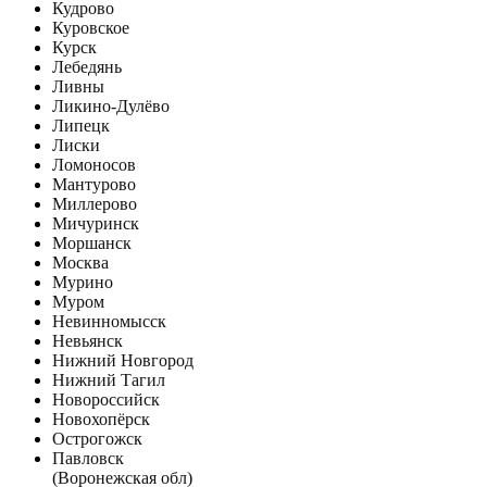
Кудрово
Куровское
Курск
Лебедянь
Ливны
Ликино-Дулёво
Липецк
Лиски
Ломоносов
Мантурово
Миллерово
Мичуринск
Моршанск
Москва
Мурино
Муром
Невинномысск
Невьянск
Нижний Новгород
Нижний Тагил
Новороссийск
Новохопёрск
Острогожск
Павловск
(Воронежская обл)