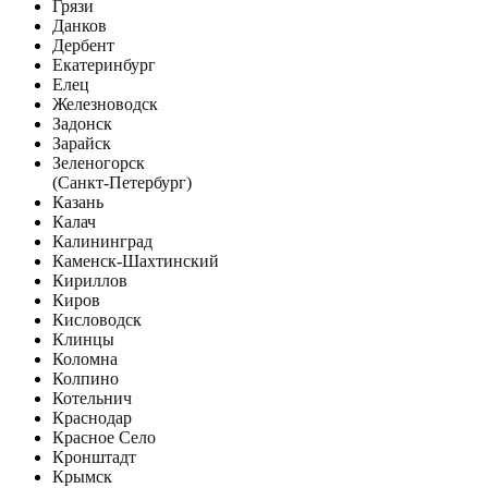
Грязи
Данков
Дербент
Екатеринбург
Елец
Железноводск
Задонск
Зарайск
Зеленогорск
(Санкт-Петербург)
Казань
Калач
Калининград
Каменск-Шахтинский
Кириллов
Киров
Кисловодск
Клинцы
Коломна
Колпино
Котельнич
Краснодар
Красное Село
Кронштадт
Крымск