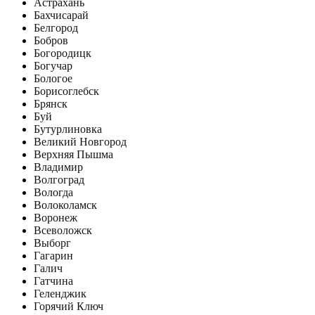
Астрахань
Бахчисарай
Белгород
Бобров
Богородицк
Богучар
Бологое
Борисоглебск
Брянск
Буй
Бутурлиновка
Великий Новгород
Верхняя Пышма
Владимир
Волгоград
Вологда
Волоколамск
Воронеж
Всеволожск
Выборг
Гагарин
Галич
Гатчина
Геленджик
Горячий Ключ