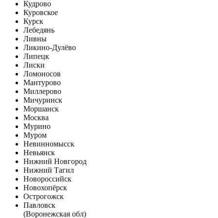
Кудрово
Куровское
Курск
Лебедянь
Ливны
Ликино-Дулёво
Липецк
Лиски
Ломоносов
Мантурово
Миллерово
Мичуринск
Моршанск
Москва
Мурино
Муром
Невинномысск
Невьянск
Нижний Новгород
Нижний Тагил
Новороссийск
Новохопёрск
Острогожск
Павловск
(Воронежская обл)