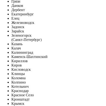
Грязи
Данков
Дербент
Екатеринбург
Елец
Железноводск
Задонск
Зарайск
Зеленогорск
(Санкт-Петербург)
Казань
Калач
Калининград
Каменск-Шахтинский
Кириллов
Киров
Кисловодск
Клинцы
Коломна
Колпино
Котельнич
Краснодар
Красное Село
Кронштадт
Крымск