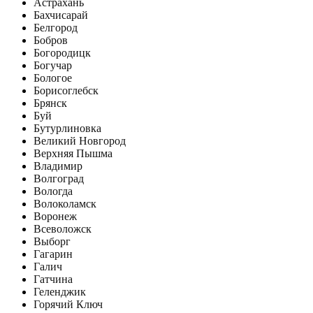
Астрахань
Бахчисарай
Белгород
Бобров
Богородицк
Богучар
Бологое
Борисоглебск
Брянск
Буй
Бутурлиновка
Великий Новгород
Верхняя Пышма
Владимир
Волгоград
Вологда
Волоколамск
Воронеж
Всеволожск
Выборг
Гагарин
Галич
Гатчина
Геленджик
Горячий Ключ